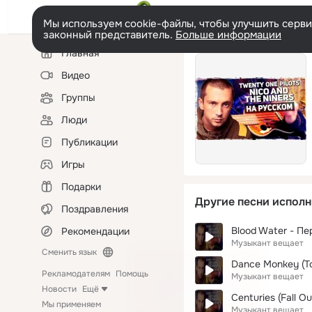
Мы используем cookie-файлы, чтобы улучшить сервис
законный представитель.
Больше информации
Левая
Главная
колонка
Видео
Группы
Люди
Публикации
Игры
Подарки
Другие песни исполн
Поздравления
Blood Water - Пе
Рекомендации
Музыкант вещает
Сменить язык
Dance Monkey (To
Рекламодателям
Помощь
Музыкант вещает
Новости
Ещё
Centuries (Fall O
Мы применяем
Музыкант вещает