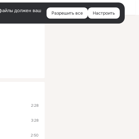
Войти
e-файлы должен ваш
Разрешить все
Настроить
Правая
колонка
2:28
3:28
2:50