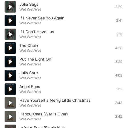
Julia Says
3:59
Wet Wet Wet
If I Never See You Again
3:41
Wet Wet Wet
If I Don't Have Luv
3:18
Wet Wet Wet
The Chain
4:58
Wet Wet Wet
Put The Light On
3:29
Wet Wet Wet
Julia Says
4:03
Wet Wet Wet
Angel Eyes
5:13
Wet Wet Wet
Have Yourself a Merry Little Christmas
2:43
Wet Wet Wet
Happy Xmas (War is Over)
3:42
Wet Wet Wet
In Your Eyes (Single Mix)