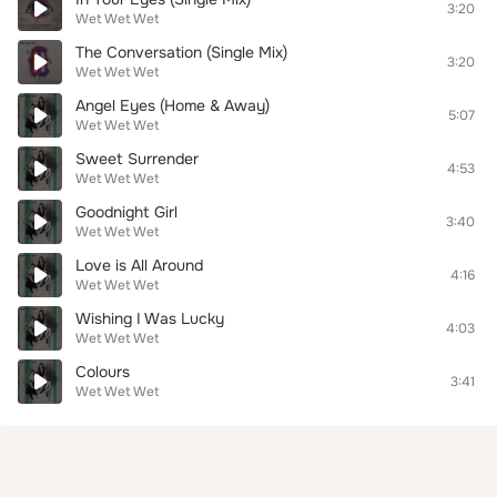
3:20
Wet Wet Wet
The Conversation (Single Mix)
3:20
Wet Wet Wet
Angel Eyes (Home & Away)
5:07
Wet Wet Wet
Sweet Surrender
4:53
Wet Wet Wet
Goodnight Girl
3:40
Wet Wet Wet
Love is All Around
4:16
Wet Wet Wet
Wishing I Was Lucky
4:03
Wet Wet Wet
Colours
3:41
Wet Wet Wet