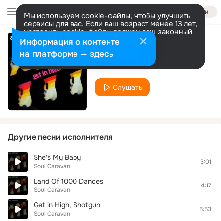
Войти
Мы используем cookie-файлы, чтобы улучшить
сервисы для вас. Если ваш возраст менее 13 лет,
настроить cookie-файлы должен ваш законный
представитель.
Больше информации
Информация о контенте
Just A Fantasy
Разрешить все
Настроить
на платформе — здесь
Soul Caravan
Слушать
Другие песни исполнителя
She's My Baby
3:01
Soul Caravan
Land Of 1000 Dances
4:17
Soul Caravan
Get in High, Shotgun
5:53
Soul Caravan