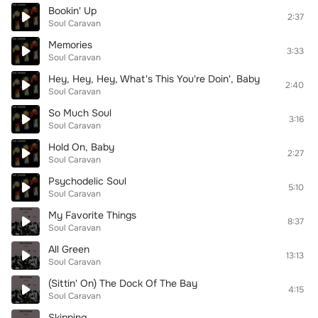
Bookin' Up
2:37
Soul Caravan
Memories
3:33
Soul Caravan
Hey, Hey, Hey, What's This You're Doin', Baby
2:40
Soul Caravan
So Much Soul
3:16
Soul Caravan
Hold On, Baby
2:27
Soul Caravan
Psychodelic Soul
5:10
Soul Caravan
My Favorite Things
8:37
Soul Caravan
All Green
13:13
Soul Caravan
(Sittin' On) The Dock Of The Bay
4:15
Soul Caravan
Skipping