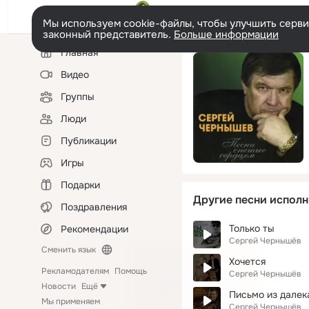
Мы используем cookie-файлы, чтобы улучшить сервис
законный представитель.
Больше информации
Левая
Главная
колонка
Видео
Группы
Люди
Публикации
Игры
Подарки
Другие песни исполн
Поздравления
Только ты
Рекомендации
Сергей Чернышёв
Сменить язык
Хочется
Рекламодателям
Помощь
Сергей Чернышёв
Новости
Ещё
Письмо из далек
Мы применяем
Сергей Чернышёв