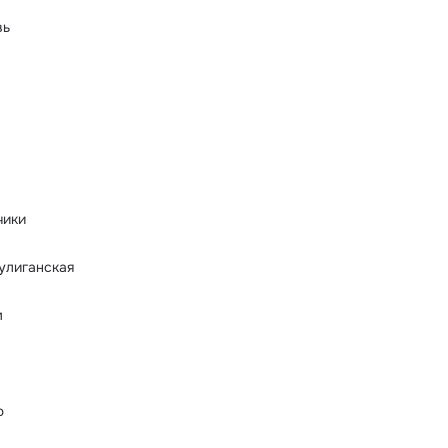
вь
чики
улиганская
м
ю