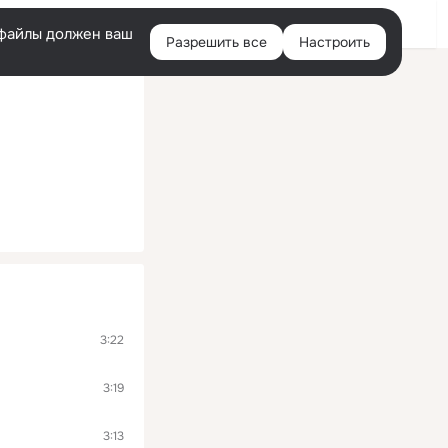
Войти
e-файлы должен ваш
Разрешить все
Настроить
Правая
колонка
3:22
3:19
3:13