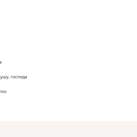
в
душу, господа
пло