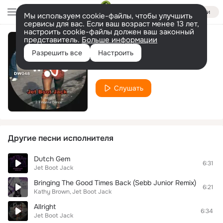
Войти
Мы используем cookie-файлы, чтобы улучшить
сервисы для вас. Если ваш возраст менее 13 лет,
настроить cookie-файлы должен ваш законный
представитель.
Больше информации
I Wanna Dance
Разрешить все
Настроить
Jet Boot Jack
Слушать
Другие песни исполнителя
Dutch Gem
6:31
Jet Boot Jack
Bringing The Good Times Back (Sebb Junior Remix)
6:21
Kathy Brown
Jet Boot Jack
Allright
6:34
Jet Boot Jack