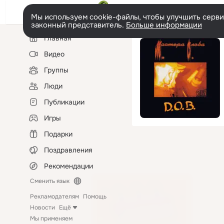
Мы используем cookie-файлы, чтобы улучшить сервис
законный представитель.
Больше информации
Левая
Главная
колонка
Видео
Группы
Люди
Публикации
Игры
Подарки
Поздравления
Рекомендации
Сменить язык
Рекламодателям
Помощь
Новости
Ещё
Мы применяем