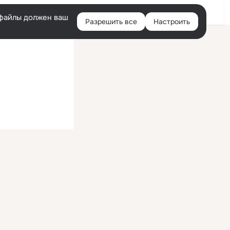
Войти
e-файлы должен ваш
Разрешить все
Настроить
Правая
колонка