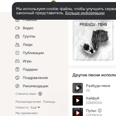
Мы используем cookie-файлы, чтобы улучшить сервис
законный представитель.
Больше информации
Левая
Главная
колонка
Видео
Группы
Люди
Публикации
Игры
Подарки
Другие песни исполн
Поздравления
Разбуди меня
Рекомендации
OZ
Сменить язык
Кайфуй
Рекламодателям
Помощь
OZEEROCK
Новости
Ещё
Пульс
Мы применяем
OZEEROCK