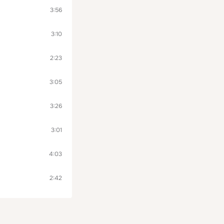
3:56
3:10
2:23
3:05
3:26
3:01
4:03
2:42