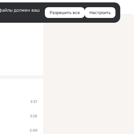
Войти
e-файлы должен ваш
Разрешить все
Настроить
Правая
колонка
3:37
3:26
2:49