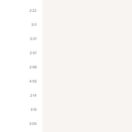
2:22
3:11
3:37
2:57
2:58
4:55
2:14
3:15
3:05