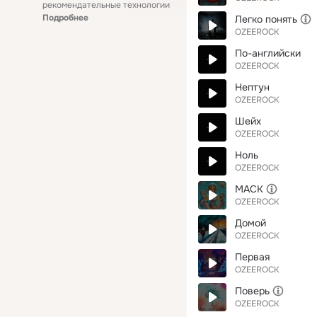
рекомендательные технологии
Подробнее
Легко понять
OZEEROCK
По-английски
OZEEROCK
Нептун
OZEEROCK
Шейх
OZEEROCK
Ноль
OZEEROCK
МАСК
OZEEROCK
Домой
OZEEROCK
Первая
OZEEROCK
Поверь
OZEEROCK