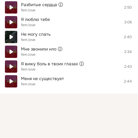
Разбитые сердца
2:50
fem.love
Я люблю тебя
3:06
fem.love
Не могу спать
2:40
fem.love
Мне звонили нло
2:34
fem.love
Я вижу боль в твоих глазах
2:43
fem.love
Меня не существует
2:44
fem.love