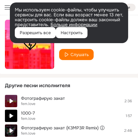
Войти
Мы используем cookie-файлы, чтобы улучшить
сервисы для вас. Если ваш возраст менее 13 лет,
настроить cookie-файлы должен ваш законный
представитель.
Больше информации
Не могу
Разрешить все
Настроить
fem.love
Слушать
Другие песни исполнителя
Фотографирую закат
2:36
fem.love
1000-7
1:57
fem.love
Фотографирую закат (K3MP3R Remix)
2:46
fem.love