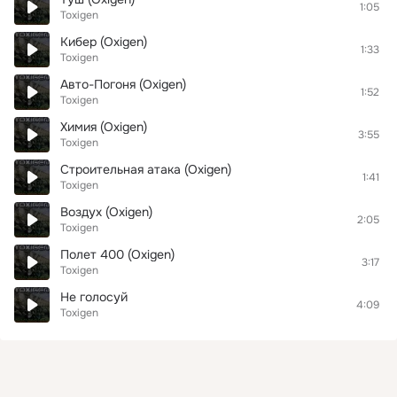
1:05
Toxigen
Кибер (Oxigen)
1:33
Toxigen
Авто-Погоня (Oxigen)
1:52
Toxigen
Химия (Oxigen)
3:55
Toxigen
Строительная атака (Oxigen)
1:41
Toxigen
Воздух (Oxigen)
2:05
Toxigen
Полет 400 (Oxigen)
3:17
Toxigen
Не голосуй
4:09
Toxigen