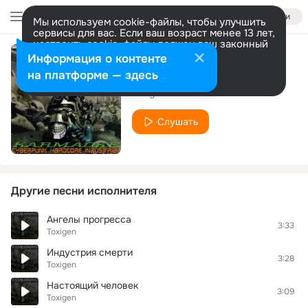
Войти
Мы используем cookie-файлы, чтобы улучшить
сервисы для вас. Если ваш возраст менее 13 лет,
настроить cookie-файлы должен ваш законный
представитель.
Больше информации
Информация о контенте
RDAP (Oxigen)
Разрешить все
Настроить
на платформе — здесь
Toxigen
Слушать
Другие песни исполнителя
Ангелы прогресса
3:33
Toxigen
Индустрия смерти
3:28
Toxigen
Настоящий человек
3:09
Toxigen