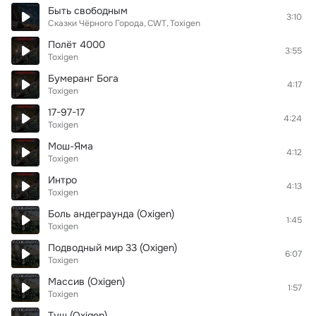
Быть свободным
3:10
Сказки Чёрного Города
CWT
Toxigen
Полёт 4000
3:55
Toxigen
Бумеранг Бога
4:17
Toxigen
17-97-17
4:24
Toxigen
Мош-Яма
4:12
Toxigen
Интро
4:13
Toxigen
Боль андеграунда (Oxigen)
1:45
Toxigen
Подводный мир 33 (Oxigen)
6:07
Toxigen
Массив (Oxigen)
1:57
Toxigen
Туш (Oxigen)