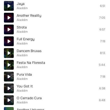
Jaya
6:51
Aladdim
Another Reality
7:05
Aladdim
Strota
6:57
Aladdim
Full Energy
7:19
Aladdim
Dancem Bruxas
8:13
Aladdim
Festa Na Floresta
5:44
Aladdim
Pura Vida
7:18
Aladdim
You Got It
6:38
Aladdim
O Cerrado Cura
6:48
Aladdim
Another Universe