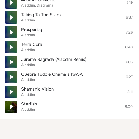
7:19
Aladdim
Diagrama
Taking To The Stars
6:37
Aladdim
Prosperity
7:26
Aladdim
Terra Cura
6:49
Aladdim
Jurema Sagrada (Aladdim Remix)
7:03
Aladdim
Quebra Tudo e Chama a NASA
6:27
Aladdim
Shamanic Vision
8:11
Aladdim
Starfish
8:00
Aladdim