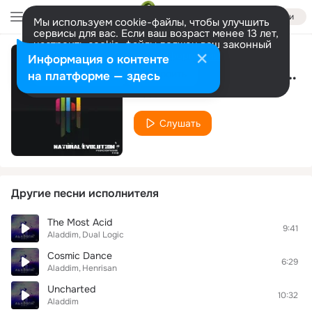
Войти
Мы используем cookie-файлы, чтобы улучшить
сервисы для вас. Если ваш возраст менее 13 лет,
настроить cookie-файлы должен ваш законный
представитель.
Больше информации
Информация о контенте
Sistema Valvulado (Dual Logic Remix)
Разрешить все
Настроить
на платформе — здесь
Aladdim
Слушать
Другие песни исполнителя
The Most Acid
9:41
Aladdim
Dual Logic
Cosmic Dance
6:29
Aladdim
Henrisan
Uncharted
10:32
Aladdim