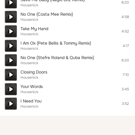
8:20
Housenick
No One (Costa Mee Remix)
4:58
Housenick
Take My Hand
4:52
Housenick
I Am Ok (Pete Bellis & Tommy Remix)
4:17
Housenick
No One (Stefre Roland & Quba Remix)
6:20
Housenick
Closing Doors
7:10
Housenick
Your Words
3:45
Housenick
I Need You
3:52
Housenick