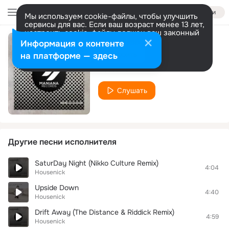
Войти
Мы используем cookie-файлы, чтобы улучшить
сервисы для вас. Если ваш возраст менее 13 лет,
настроить cookie-файлы должен ваш законный
представитель.
Больше информации
Информация о контенте
Ticket to Paradise
Разрешить все
Настроить
на платформе — здесь
Housenick
Слушать
Другие песни исполнителя
SaturDay Night (Nikko Culture Remix)
4:04
Housenick
Upside Down
4:40
Housenick
Drift Away (The Distance & Riddick Remix)
4:59
Housenick