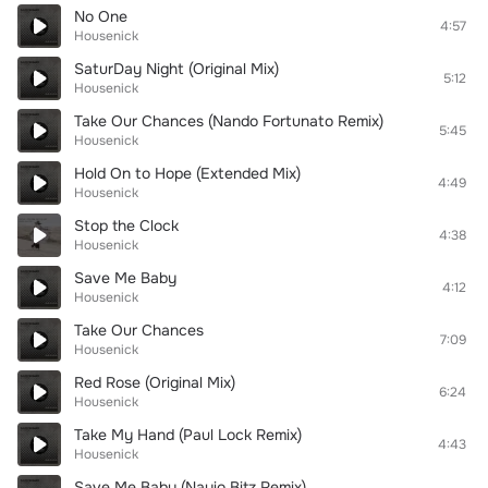
No One
4:57
Housenick
SaturDay Night (Original Mix)
5:12
Housenick
Take Our Chances (Nando Fortunato Remix)
5:45
Housenick
Hold On to Hope (Extended Mix)
4:49
Housenick
Stop the Clock
4:38
Housenick
Save Me Baby
4:12
Housenick
Take Our Chances
7:09
Housenick
Red Rose (Original Mix)
6:24
Housenick
Take My Hand (Paul Lock Remix)
4:43
Housenick
Save Me Baby (Nayio Bitz Remix)