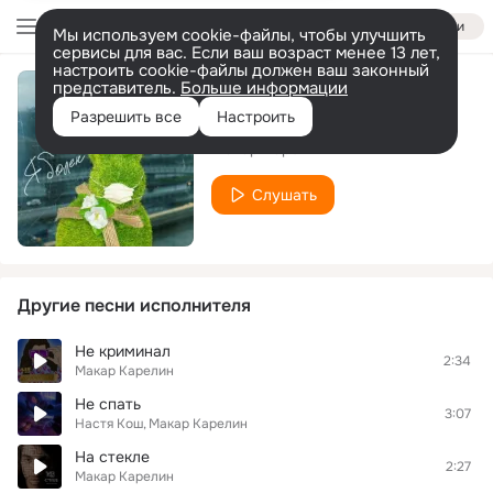
Войти
Мы используем cookie-файлы, чтобы улучшить
сервисы для вас. Если ваш возраст менее 13 лет,
настроить cookie-файлы должен ваш законный
представитель.
Больше информации
Я болен
Разрешить все
Настроить
Макар Карелин
Слушать
Другие песни исполнителя
Не криминал
2:34
Макар Карелин
Не спать
3:07
Настя Кош
Макар Карелин
На стекле
2:27
Макар Карелин