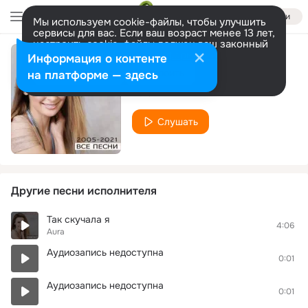
Войти
Мы используем cookie-файлы, чтобы улучшить
сервисы для вас. Если ваш возраст менее 13 лет,
настроить cookie-файлы должен ваш законный
представитель.
Больше информации
Информация о контенте
Был ли не был
Разрешить все
Настроить
на платформе — здесь
Aura
Слушать
Другие песни исполнителя
Так скучала я
4:06
Aura
Аудиозапись недоступна
0:01
Аудиозапись недоступна
0:01