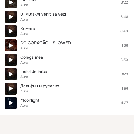
3:22
Aura
01 Aura-Ai venit sa vezi
3:48
Aura
Комета
8:40
Aura
DO CORAÇÃO - SLOWED
1:38
Aura
Colega mea
3:50
Aura
Inelul de iarba
3:23
Aura
Дельфин и русалка
1:56
Aura
Moonlight
4:27
Aura