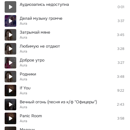
Аудиозапись недоступна
0:01
Делай музыку громче
3:37
Aura
Затрымай мяне
3:45
Aura
Любимую не отдают
3:28
Aura
Доброе утро
3:27
Aura
Родники
3:48
Aura
If You
9:22
Aura
Вечный огонь (песня из к/ф "Офицеры")
2:43
Aura
Panic Room
3:58
Aura
Мелочи