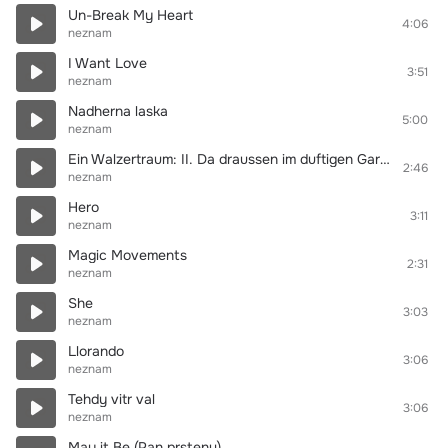
Un-Break My Heart
4:06
neznam
I Want Love
3:51
neznam
Nadherna laska
5:00
neznam
Ein Walzertraum: II. Da draussen im duftigen Garten
2:46
neznam
Hero
3:11
neznam
Magic Movements
2:31
neznam
She
3:03
neznam
Llorando
3:06
neznam
Tehdy vitr val
3:06
neznam
May it Be (Pan prstenu)