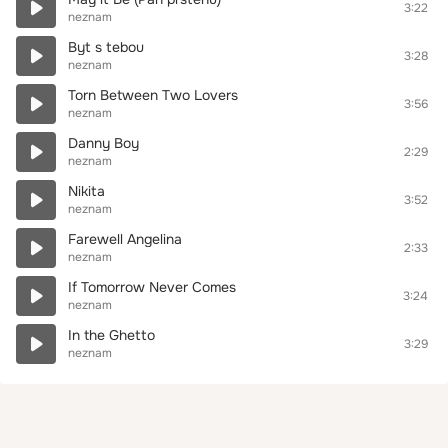
3:22
neznam
Byt s tebou
3:28
neznam
Torn Between Two Lovers
3:56
neznam
Danny Boy
2:29
neznam
Nikita
3:52
neznam
Farewell Angelina
2:33
neznam
If Tomorrow Never Comes
3:24
neznam
In the Ghetto
3:29
neznam