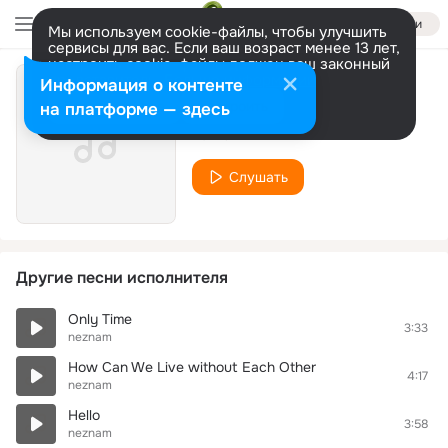
Войти
Мы используем cookie-файлы, чтобы улучшить
сервисы для вас. Если ваш возраст менее 13 лет,
настроить cookie-файлы должен ваш законный
представитель.
Больше информации
Информация о контенте
And I Love Her
Разрешить все
Настроить
на платформе — здесь
neznam
Слушать
Другие песни исполнителя
Only Time
3:33
neznam
How Can We Live without Each Other
4:17
neznam
Hello
3:58
neznam