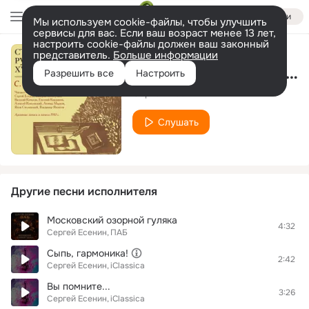
Войти
Мы используем cookie-файлы, чтобы улучшить
сервисы для вас. Если ваш возраст менее 13 лет,
настроить cookie-файлы должен ваш законный
представитель.
Больше информации
Я покинул родимый дом
Разрешить все
Настроить
Сергей Есенин
Слушать
Другие песни исполнителя
Московский озорной гуляка
4:32
Сергей Есенин
ПАБ
Сыпь, гармоника!
2:42
Сергей Есенин
iClassica
Вы помните...
3:26
Сергей Есенин
iClassica