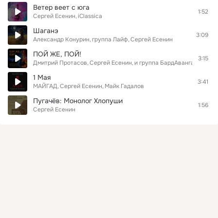
Ветер веет с юга
1:52
Сергей Есенин
iClassica
Шаганэ
3:09
Александр Конурин
группа Лайф
Сергей Есенин
ПОЙ ЖЕ, ПОЙ!
3:15
Дмитрий Протасов
Сергей Есенин
и группа БардАвангардный 
1 Мая
3:41
МАЙГАД
Сергей Есенин
Майк Гадалов
Пугачёв: Монолог Хлопуши
1:56
Сергей Есенин