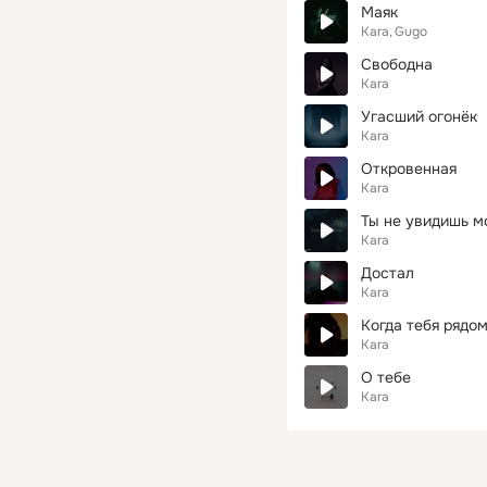
Маяк
Kara
Gugo
Свободна
Kara
Угасший огонёк
Kara
Откровенная
Kara
Ты не увидишь м
Kara
Достал
Kara
Когда тебя рядом
Kara
О тебе
Kara