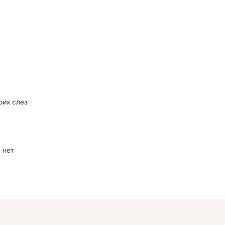
оих слез
 нет