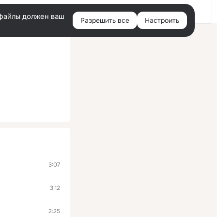
Войти
e-файлы должен ваш
Разрешить все
Настроить
Правая
колонка
3:07
3:12
2:25