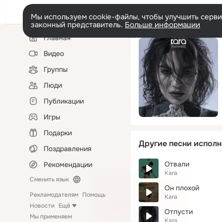
Мы используем cookie-файлы, чтобы улучшить сервис
законный представитель.
Больше информации
Левая
Главная
колонка
Видео
Группы
Люди
Публикации
Игры
Подарки
Другие песни исполн
Поздравления
Отвали
Рекомендации
Kara
Сменить язык
Он плохой
Рекламодателям
Помощь
Kara
Новости
Ещё
Отпусти
Мы применяем
Kara