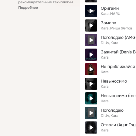
рекомендательные технологии
Подробнее
Оригами
Kara
HARU
Замела
Kara
Миша Житов
Поголодаю (AMG 
DiUv
Kara
Зажигай (Denis B
Kara
Не приближайся
Kara
Невыносимо
Kara
Невыносимо (rem
Kara
Поголодаю
DiUv
Kara
Отвали (Ayur Tsy
Kara