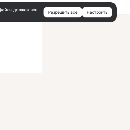
Войти
e-файлы должен ваш
Разрешить все
Настроить
Правая
колонка