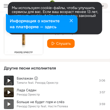
Войти
Мы используем cookie-файлы, чтобы улучшить
сервисы для вас. Если ваш возраст менее 13 лет,
настроить cookie-файлы должен ваш законный
представитель.
Больше информации
Информация о контенте
Полифем
Разрешить все
Настроить
на платформе — здесь
Рекорд Оркестр
Слушать
Другие песни исполнителя
Баклажан
3:06
Тимати
feat.
Рекорд Оркестр
Лада Седан
3:57
Рекорд Оркестр
Больше не будет горя и слёз
3:59
Рекорд Оркестр
feat.
Настя Полева