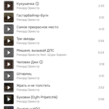
Кукушечка
2:25
Рекорд Оркестр
Гастарбайтер-Буги
3:10
Рекорд Оркестр
Самое прекрасное место
4:15
Рекорд Оркестр
Три звезды
3:54
Рекорд Оркестр
Мишаня, вызывай ДПС
5:24
Рекорд Оркестр
feat.
Шура Заркин
Человек Джи
3:19
Рекорд Оркестр
Штирлиц
3:10
Рекорд Оркестр
Жрать и не толстеть
3:53
Рекорд Оркестр
Буковки (Oyfn Pripetchik)
3:06
Рекорд Оркестр
Джигит и НЛО