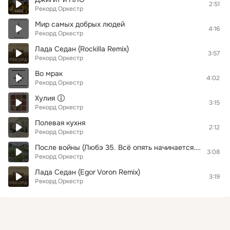
2:51
Рекорд Оркестр
Мир самых добрых людей
4:16
Рекорд Оркестр
Лада Седан (Rockilla Remix)
3:57
Рекорд Оркестр
Во мрак
4:02
Рекорд Оркестр
Хулия
3:15
Рекорд Оркестр
Полевая кухня
2:12
Рекорд Оркестр
После войны (Любэ 35. Всё опять начинается. Трибьют)
3:08
Рекорд Оркестр
Лада Седан (Egor Voron Remix)
3:19
Рекорд Оркестр