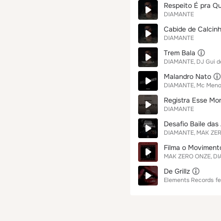
Respeito É pra 
DIAMANTE
Cabide de Calcin
DIAMANTE
Trem Bala
DIAMANTE
DJ Gui d
Malandro Nato
DIAMANTE
Mc Meno
Registra Esse M
DIAMANTE
Desafio Baile das
DIAMANTE
MAK ZE
Filma o Moviment
MAK ZERO ONZE
DI
De Grillz
Elements Records
fe