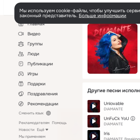
Мы используем cookie-файлы, чтобы улучшить сервис
законный представитель.
Больше информации
Левая
Главная
колонка
Видео
Группы
Люди
Публикации
Игры
Подарки
Другие песни исполн
Поздравления
Unlovable
Рекомендации
DIAMANTE
Сменить язык
UnFuCk YoU
Рекламодателям
Помощь
DIAMANTE
Новости
Ещё
Iris
Мы применяем
DIAMANTE
Breaking