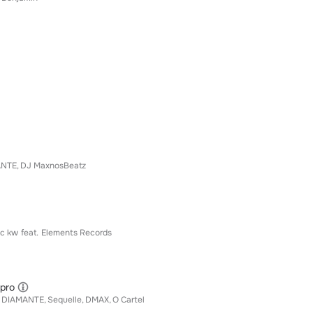
ANTE
DJ MaxnosBeatz
c kw
feat.
Elements Records
lpro
DIAMANTE
Sequelle
DMAX
O Cartel