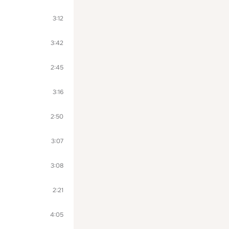
3:12
3:42
2:45
3:16
2:50
3:07
3:08
2:21
4:05