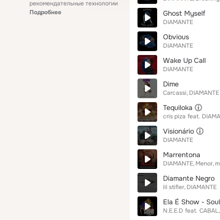
рекомендательные технологии
Подробнее
Ghost Myself
DIAMANTE
Obvious
DIAMANTE
Wake Up Call
DIAMANTE
Dime
Carcassi
DIAMANTE
Tequiloka
cris piza
feat.
DIAM
Visionário
DIAMANTE
Marrentona
DIAMANTE
Menor
m
Diamante Negro
lil stifler
DIAMANTE
Ela É Show - Sou
N.E.E.D
feat.
CABAL