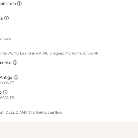
Quem Tem
ha
e novo
r da VA
MC Leandrin V.A
MC Jheymiz
MC Romeuzinho VR
omento
 Antiga
RO ONZE
o
AMANTE
at.
Duzz
DIAMANTE
GeHo
thai flow