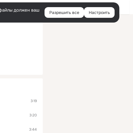
Войти
e-файлы должен ваш
Разрешить все
Настроить
Правая
колонка
3:19
3:20
3:44