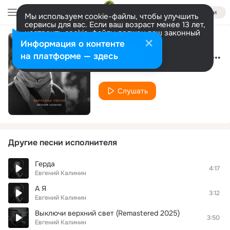
Войти
Мы используем cookie-файлы, чтобы улучшить
сервисы для вас. Если ваш возраст менее 13 лет,
настроить cookie-файлы должен ваш законный
представитель.
Больше информации
Информация о контенте
Выключи верхний свет
Разрешить все
Настроить
на платформе — здесь
Евгений Калинин
Слушать
Другие песни исполнителя
Герда
4:17
Евгений Калинин
А Я
3:12
Евгений Калинин
Выключи верхний свет (Remastered 2025)
3:50
Евгений Калинин