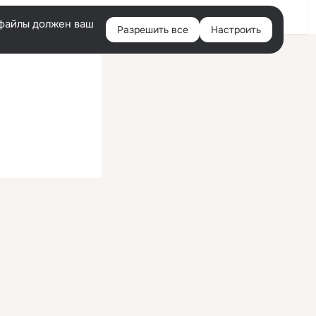
Войти
e-файлы должен ваш
Разрешить все
Настроить
Правая
колонка