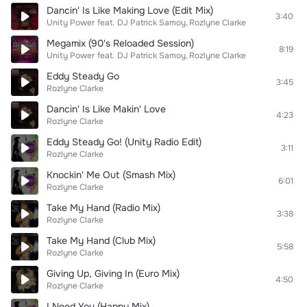
Dancin' Is Like Making Love (Edit Mix)
3:40
Unity Power
feat.
DJ Patrick Samoy
Rozlyne Clarke
Megamix (90's Reloaded Session)
8:19
Unity Power
feat.
DJ Patrick Samoy
Rozlyne Clarke
Eddy Steady Go
3:45
Rozlyne Clarke
Dancin' Is Like Makin' Love
4:23
Rozlyne Clarke
Eddy Steady Go! (Unity Radio Edit)
3:11
Rozlyne Clarke
Knockin' Me Out (Smash Mix)
6:01
Rozlyne Clarke
Take My Hand (Radio Mix)
3:38
Rozlyne Clarke
Take My Hand (Club Mix)
5:58
Rozlyne Clarke
Giving Up, Giving In (Euro Mix)
4:50
Rozlyne Clarke
I Need You (Happy Mix)