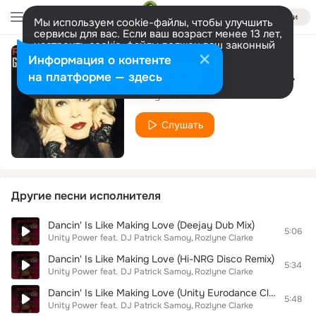
Войти
Мы используем cookie-файлы, чтобы улучшить
сервисы для вас. Если ваш возраст менее 13 лет,
настроить cookie-файлы должен ваш законный
представитель.
Больше информации
Информация о контенте
Giving Up, Giving In (Italo Mix)
Разрешить все
Настроить
на платформе — здесь
Rozlyne Clarke
Слушать
Другие песни исполнителя
Dancin' Is Like Making Love (Deejay Dub Mix)
5:06
Unity Power
feat.
DJ Patrick Samoy
Rozlyne Clarke
Dancin' Is Like Making Love (Hi-NRG Disco Remix)
5:34
Unity Power
feat.
DJ Patrick Samoy
Rozlyne Clarke
Dancin' Is Like Making Love (Unity Eurodance Club Mix)
5:48
Unity Power
feat.
DJ Patrick Samoy
Rozlyne Clarke