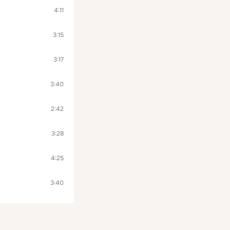
4:11
3:15
3:17
3:40
2:42
3:28
4:25
3:40