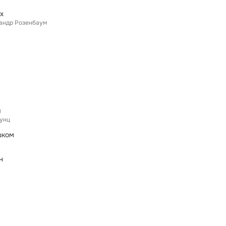
х
андр Розенбаум
ы
унц
шком
н