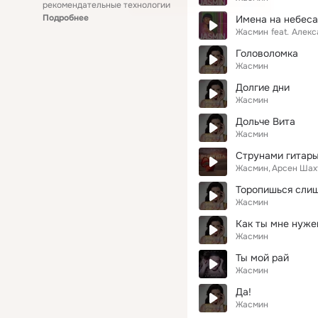
рекомендательные технологии
Подробнее
Имена на небеса
Жасмин
feat.
Алекс
Головоломка
Жасмин
Долгие дни
Жасмин
Дольче Вита
Жасмин
Струнами гитар
Жасмин
Арсен Шах
Торопишься сли
Жасмин
Как ты мне нуже
Жасмин
Ты мой рай
Жасмин
Да!
Жасмин