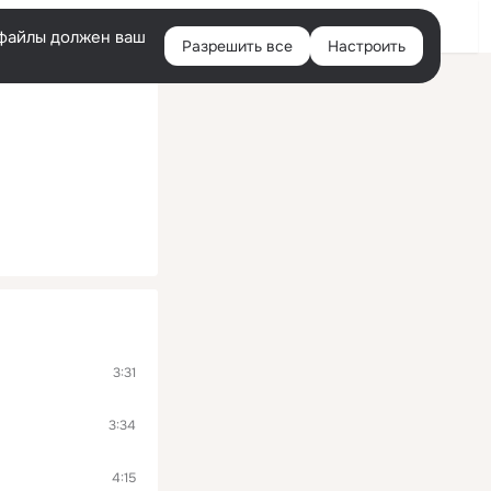
Войти
e-файлы должен ваш
Разрешить все
Настроить
Правая
колонка
3:31
3:34
4:15