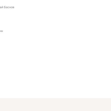
ай Басков
ин