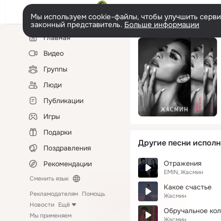
Мы используем cookie-файлы, чтобы улучшить сервис
законный представитель.
Больше информации
Левая
Главная
колонка
Видео
Группы
Люди
Публикации
Игры
Подарки
Другие песни исполн
Поздравления
Отражения
Рекомендации
EMIN
Жасмин
Сменить язык
Какое счастье
Рекламодателям
Помощь
Жасмин
Новости
Ещё
Обручальное кол
Мы применяем
Жасмин