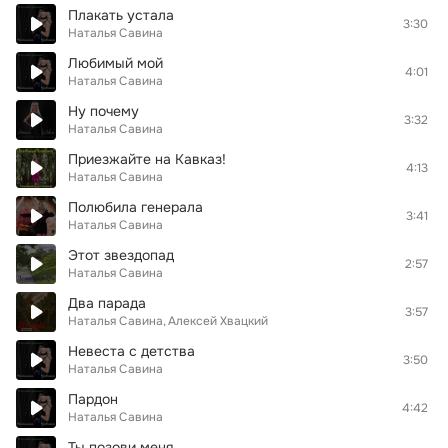
Плакать устала
3:30
Наталья Савина
Любимый мой
4:01
Наталья Савина
Ну почему
3:32
Наталья Савина
Приезжайте на Кавказ!
4:13
Наталья Савина
Полюбила генерала
3:41
Наталья Савина
Этот звездопад
2:57
Наталья Савина
Два парада
3:57
Наталья Савина
Алексей Хвацкий
Невеста с детства
3:50
Наталья Савина
Пардон
4:42
Наталья Савина
Ты позови меня