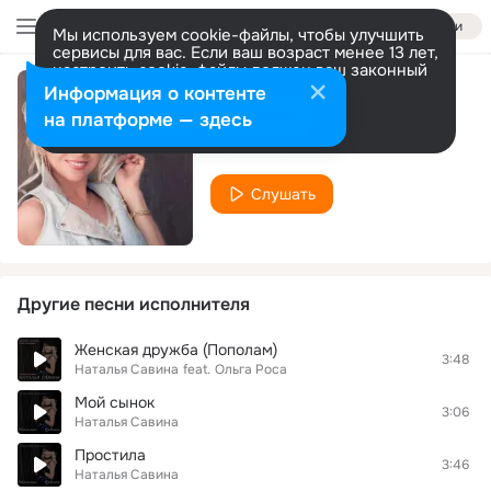
Войти
Мы используем cookie-файлы, чтобы улучшить
сервисы для вас. Если ваш возраст менее 13 лет,
настроить cookie-файлы должен ваш законный
представитель.
Больше информации
Информация о контенте
Моя земля
Разрешить все
Настроить
на платформе — здесь
Наталья Савина
Слушать
Другие песни исполнителя
Женская дружба (Пополам)
3:48
Наталья Савина
feat.
Ольга Роса
Мой сынок
3:06
Наталья Савина
Простила
3:46
Наталья Савина