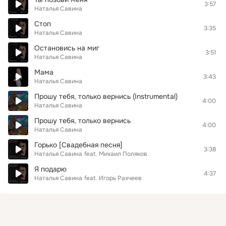
3:57
Наталья Савина
Стоп
3:35
Наталья Савина
Остановись на миг
3:51
Наталья Савина
Мама
3:43
Наталья Савина
Прошу тебя, только вернись (Instrumental)
4:00
Наталья Савина
Прошу тебя, только вернись
4:00
Наталья Савина
Горько [Свадебная песня]
3:38
Наталья Савина
feat.
Михаил Поляков
Я подарю
4:37
Наталья Савина
feat.
Игорь Рахчеев