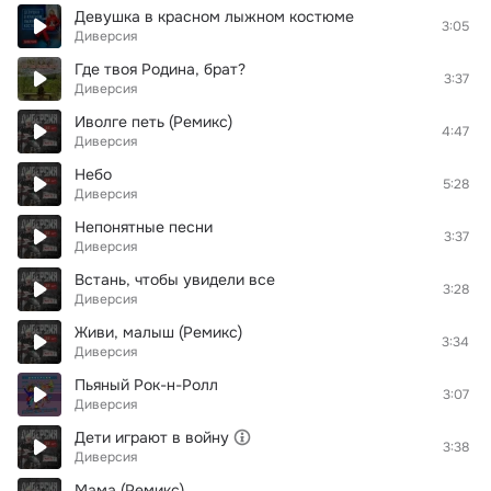
Девушка в красном лыжном костюме
3:05
Диверсия
Где твоя Родина, брат?
3:37
Диверсия
Иволге петь (Ремикс)
4:47
Диверсия
Небо
5:28
Диверсия
Непонятные песни
3:37
Диверсия
Встань, чтобы увидели все
3:28
Диверсия
Живи, малыш (Ремикс)
3:34
Диверсия
Пьяный Рок-н-Ролл
3:07
Диверсия
Дети играют в войну
3:38
Диверсия
Мама (Ремикс)