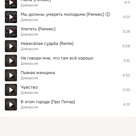
4:11
Диверсия
Мы должны умереть молодыми (Ремикс)
4:01
Диверсия
Улететь (Ремикс)
5:29
Диверсия
Невесёлая судьба (Remix)
5:08
Диверсия
Не говори мне, что там всё хорошо
3:10
Диверсия
Пьяная женщина
4:53
Диверсия
Чувство
3:33
Диверсия
В этом городе (Про Питер)
4:31
Диверсия