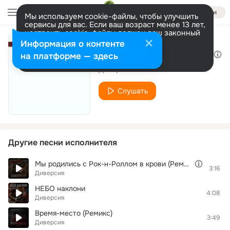
Войти
Мы используем cookie-файлы, чтобы улучшить
сервисы для вас. Если ваш возраст менее 13 лет,
настроить cookie-файлы должен ваш законный
представитель.
Больше информации
Информация о контенте
Ворон (Песня анархиста)
Разрешить все
Настроить
на платформе — здесь
Диверсия
Слушать
Другие песни исполнителя
Мы родились с Рок-н-Роллом в крови (Ремикс)
3:16
Диверсия
НЕБО наклони
4:08
Диверсия
Время-место (Ремикс)
3:49
Диверсия