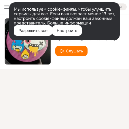
Войти
Мы используем cookie-файлы, чтобы улучшить
сервисы для вас. Если ваш возраст менее 13 лет,
настроить cookie-файлы должен ваш законный
представитель.
Больше информации
LSD Riders
Разрешить все
Настроить
Zyco
Tio Tony
Acid Mutant
Zoge
Слушать