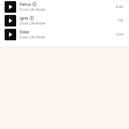
Fletus
8:40
Cruel Life Inside
Ignis
7:15
Cruel Life Inside
Dolor
2:05
Cruel Life Inside