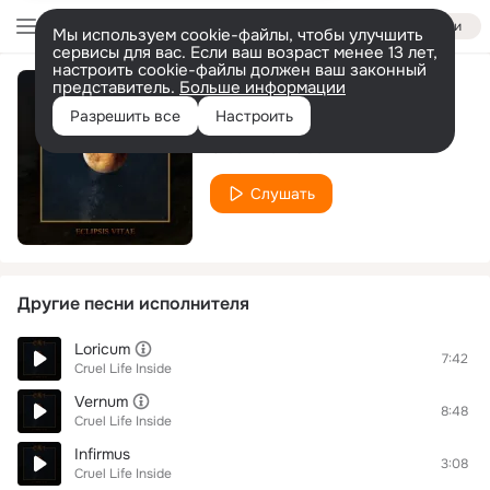
Войти
Мы используем cookie-файлы, чтобы улучшить
сервисы для вас. Если ваш возраст менее 13 лет,
настроить cookie-файлы должен ваш законный
представитель.
Больше информации
Cura
Разрешить все
Настроить
Cruel Life Inside
Слушать
Другие песни исполнителя
Loricum
7:42
Cruel Life Inside
Vernum
8:48
Cruel Life Inside
Infirmus
3:08
Cruel Life Inside