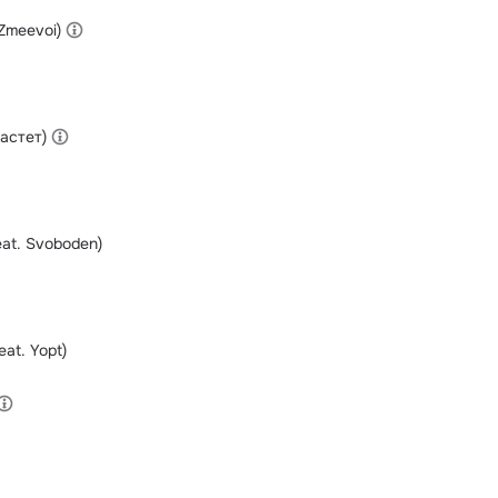
 Zmeevoi)
Кастет)
at. Svoboden)
at. Yopt)