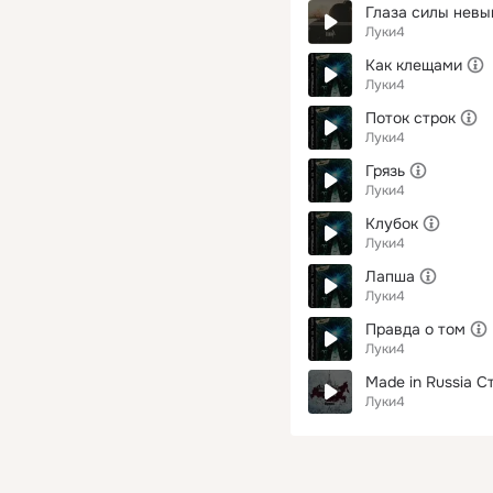
Глаза силы нев
Луки4
Как клещами
Луки4
Поток строк
Луки4
Грязь
Луки4
Клубок
Луки4
Лапша
Луки4
Правда о том
Луки4
Made in Russia C
Луки4