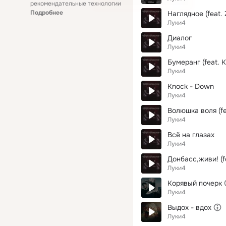
рекомендательные технологии
Подробнее
Наглядное (feat.
Луки4
Диалог
Луки4
Бумеранг (feat. 
Луки4
Knock - Down
Луки4
Волюшка воля (fe
Луки4
Всё на глазах
Луки4
Донбасс,живи! (fe
Луки4
Корявый почерк
Луки4
Выдох - вдох
Луки4