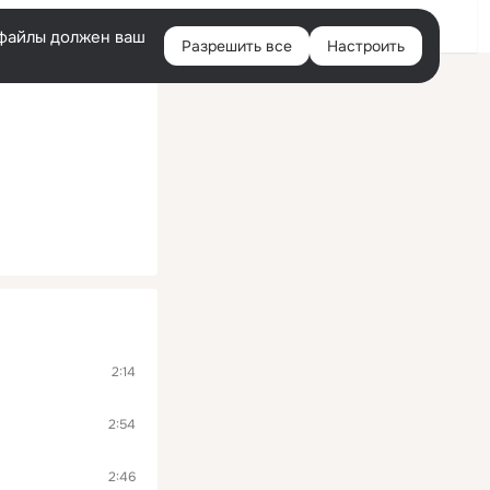
Войти
e-файлы должен ваш
Разрешить все
Настроить
Правая
колонка
2:14
2:54
2:46