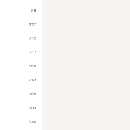
3:11
3:07
3:42
2:37
5:58
2:43
2:58
2:33
3:46