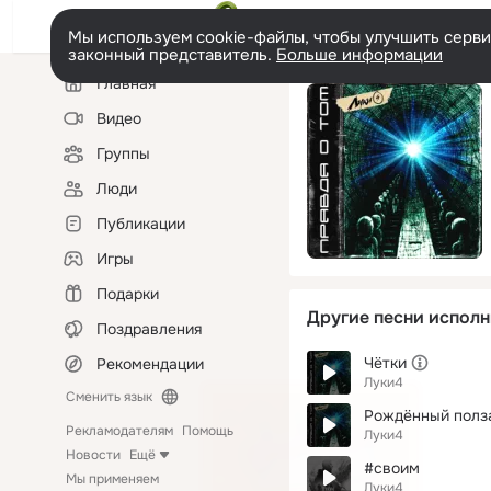
Мы используем cookie-файлы, чтобы улучшить сервис
законный представитель.
Больше информации
Левая
Главная
колонка
Видео
Группы
Люди
Публикации
Игры
Подарки
Другие песни исполн
Поздравления
Чётки
Рекомендации
Луки4
Сменить язык
Рождённый полз
Рекламодателям
Помощь
Луки4
Новости
Ещё
#своим
Мы применяем
Луки4