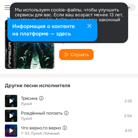
Войти
Мы используем cookie-файлы, чтобы улучшить
сервисы для вас. Если ваш возраст менее 13 лет,
настроить cookie-файлы должен ваш законный
представитель.
Больше информации
Информация о контенте
Клубок
Разрешить все
Настроить
на платформе — здесь
Луки4
Слушать
Другие песни исполнителя
Трясина
2:26
Луки4
Рождённый ползать
2:54
Луки4
Что верно,то верно
4:01
Т-53
Луки4
Ломаный