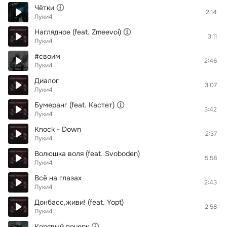
Чётки
2:14
Луки4
Наглядное (feat. Zmeevoi)
3:11
Луки4
#своим
2:46
Луки4
Диалог
3:07
Луки4
Бумеранг (feat. Кастет)
3:42
Луки4
Knock - Down
2:37
Луки4
Волюшка воля (feat. Svoboden)
5:58
Луки4
Всё на глазах
2:43
Луки4
Донбасс,живи! (feat. Yopt)
2:58
Луки4
Корявый почерк