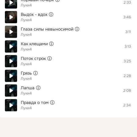
2:33
Луки4
Выдох - вдох
3:46
Луки4
Глаза силы невыносимой
3:11
Луки4
Как клещами
3:13
Луки4
Поток строк
3:25
Луки4
Грязь
2:28
Луки4
Лапша
2:08
Луки4
Правда о том
2:34
Луки4