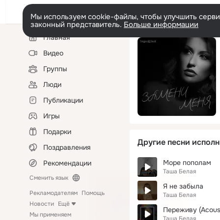
Мы используем cookie-файлы, чтобы улучшить сервис
законный представитель.
Больше информации
Левая
Главная
колонка
Видео
Группы
Люди
Публикации
Игры
Подарки
Другие песни исполн
Поздравления
Море пополам
Рекомендации
Таша Белая
Сменить язык
Я не забыла
Рекламодателям
Помощь
Таша Белая
Новости
Ещё
Переживу (Acoust
Мы применяем
Таша Белая