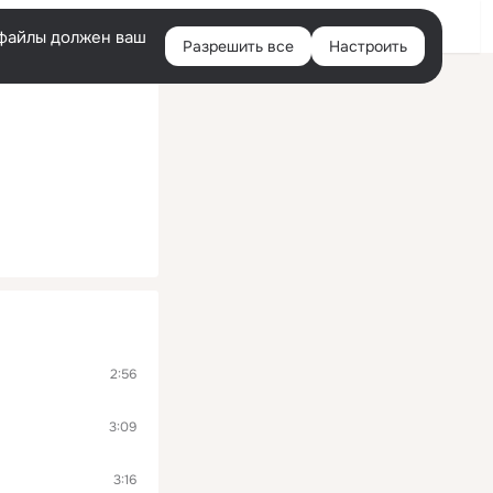
Войти
e-файлы должен ваш
Разрешить все
Настроить
Правая
колонка
2:56
3:09
3:16