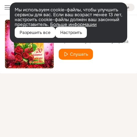
Войти
Мы используем cookie-файлы, чтобы улучшить
сервисы для вас. Если ваш возраст менее 13 лет,
настроить cookie-файлы должен ваш законный
представитель.
Больше информации
А мы любили
Разрешить все
Настроить
Сергей Пискун
Татьяна Чубарова
Слушать