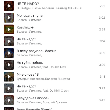
ЧЁ ТЕ НАДО?
2:21
DJ Katya Guseva
Балаган Лимитед
MARANGE
Молодая, глупая
3:02
Балаган Лимитед
Крылышки
2:59
Балаган Лимитед
Чё те надо?
3:57
Балаган Лимитед
В лесу родилась ёлочка
3:09
Балаган Лимитед
Не губи любовь
3:29
Балаган Лимитед
feat.
Double Max
Мне снова 18
3:18
Дмитрий Нестеров
Балаган Лимитед
Чё те надо?
3:23
Балаган Лимитед
feat.
DJ Kirill Clash
Безударная любовь
3:43
Балаган Лимитед
Аркадий Арканов
Вася-Василёк [Remix]