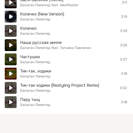
3:11
Балаган Лимитед
feat.
NeoMaster
Колечко (New Version)
3:19
Балаган Лимитед
Колечко
3:39
Балаган Лимитед
Наша русская земля
3:26
Балаган Лимитед
feat.
Татьяна Павленко
Частушки
3:07
Балаган Лимитед
Тик-так, ходики
3:19
Балаган Лимитед
Тик-так ходики (Restyling Project Remix)
3:02
Балаган Лимитед
Пару тыщ
3:18
Балаган Лимитед