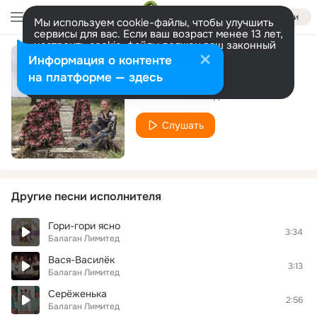
Войти
Мы используем cookie-файлы, чтобы улучшить
сервисы для вас. Если ваш возраст менее 13 лет,
настроить cookie-файлы должен ваш законный
представитель.
Больше информации
Информация о контенте
Колыбельная сыну
Разрешить все
Настроить
на платформе — здесь
Балаган Лимитед
Слушать
Другие песни исполнителя
Гори-гори ясно
3:34
Балаган Лимитед
Вася-Василёк
3:13
Балаган Лимитед
Серёженька
2:56
Балаган Лимитед