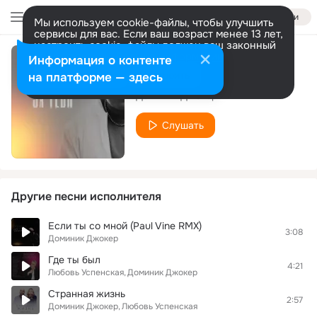
Войти
Мы используем cookie-файлы, чтобы улучшить
сервисы для вас. Если ваш возраст менее 13 лет,
настроить cookie-файлы должен ваш законный
представитель.
Больше информации
Информация о контенте
За тебя
Разрешить все
Настроить
на платформе — здесь
Доминик Джокер
Слушать
Другие песни исполнителя
Если ты со мной (Paul Vine RMX)
3:08
Доминик Джокер
Где ты был
4:21
Любовь Успенская
Доминик Джокер
Странная жизнь
2:57
Доминик Джокер
Любовь Успенская