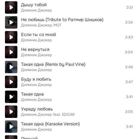
Дышу тобой
3:31
Доминик Джокер
Не любишь (Tribute to Ратмир Шишков)
3:34
Доминик Джокер
МОТ
Если ты со мной
3:43
Доминик Джокер
Не вернуться
3:04
Доминик Джокер
Такая одна (Remix by Paul Vine)
3:46
Доминик Джокер
Буду я любить
3:47
Доминик Джокер
Такая одна
3:41
Доминик Джокер
Украду любовь
3:05
Доминик Джокер
feat.
EDGAR
Такая одна (Karaoke Version)
3:41
Доминик Джокер
Прощай