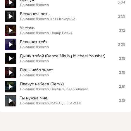
3:04
Доминик Джокер
Бесконечность
2:59
Доминик Джокер
Катя Кокорина
Улетаю
3:12
Доминик Джокер
Нодар Ревия
Если нет тебя
3:09
Доминик Джокер
Дышу тобой (Dance Mix by Michael Yousher)
3:18
Доминик Джокер
Лишь небо знает
3:19
Доминик Джокер
Плачут небеса (Remix)
2:51
Доминик Джокер
Dmitrii G
DeepSummer
Ты нужна мне
3:18
Доминик Джокер
MAYOT
LIL' ARCHI