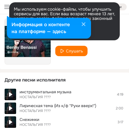
Войти
Мы используем cookie-файлы, чтобы улучшить
сервисы для вас. Если ваш возраст менее 13 лет,
настроить cookie-файлы должен ваш законный
представитель.
Больше информации
Информация о контенте
Лучшее за 2011
Разрешить все
Настроить
на платформе — здесь
НОСТАЛЬГИЯ ????
Слушать
Другие песни исполнителя
инструментальная музыка
4:19
НОСТАЛЬГИЯ ????
Лирическая тема (Из к/ф "Руки вверх!")
2:00
НОСТАЛЬГИЯ ????
Снежинки
3:17
НОСТАЛЬГИЯ ????