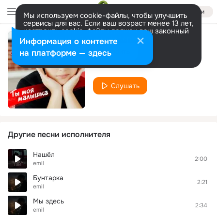
Войти
Мы используем cookie-файлы, чтобы улучшить
сервисы для вас. Если ваш возраст менее 13 лет,
настроить cookie-файлы должен ваш законный
представитель.
Больше информации
Информация о контенте
Малышка
Разрешить все
Настроить
на платформе — здесь
emil
Слушать
Другие песни исполнителя
Нашёл
2:00
emil
Бунтарка
2:21
emil
Мы здесь
2:34
emil