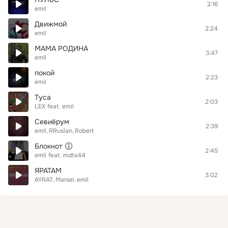
2:16
emil
Движмой
2:24
emil
МАМА РОДИНА
3:47
emil
покой
2:23
emil
Туса
2:03
LEX
feat.
emil
Севиёрум
2:39
emil
RRuslan
Robert
Блокнот
2:45
emil
feat.
mdts44
ЯРАТАМ
3:02
AYRAT
Marsel
emil