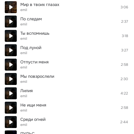
Мир в твоих глазах
3:06
emil
По следам
2:37
emil
Ты вспомнишь
3:18
emil
Под луной
3:27
emil
Отпусти меня
2:58
emil
Мы повзрослели
2:30
emil
Лилия
4:22
emil
Не ищи меня
2:58
emil
Среди огней
2:44
emil
ПУЛЬС