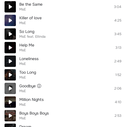
Be the Same
3:04
MsE
Killer of love
4:25
MsE
So Long
3:45
MsE
feat.
Ellinda
Help Me
3:13
MsE
Loneliness
2:49
MsE
Too Long
1:52
MsE
Goodbye
2:06
MsE
Million Nights
4:10
MsE
Boys Boys Boys
2:53
MsE
Dream