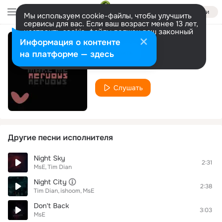
Войти
Мы используем cookie-файлы, чтобы улучшить
сервисы для вас. Если ваш возраст менее 13 лет,
настроить cookie-файлы должен ваш законный
представитель.
Больше информации
Информация о контенте
Make Me Nervous
Разрешить все
Настроить
на платформе — здесь
MsE
Слушать
Другие песни исполнителя
Night Sky
2:31
MsE
Tim Dian
Night City
2:38
Tim Dian
ishoom
MsE
Don't Back
3:03
MsE