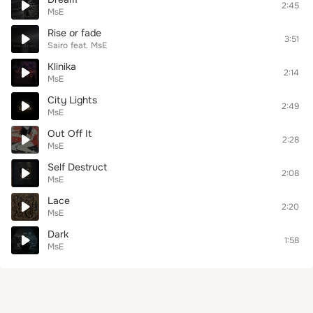
2:45
MsE
Rise or fade
3:51
Sairo
feat.
MsE
Klinika
2:14
MsE
City Lights
2:49
MsE
Out Off It
2:28
MsE
Self Destruct
2:08
MsE
Lace
2:20
MsE
Dark
1:58
MsE