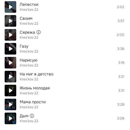
Лепестки
2:02
Kres'kov 22
Своим
3:57
Kres'kov 22
Сережа
2:00
Kres'kov 22
Газу
3:36
Kres'kov 22
Нарисую
3:19
Kres'kov 22
На миг в детство
3:21
Kres'kov 22
Жизнь молодая
3:31
Kres'kov 22
Мама прости
3:28
Kres'kov 22
Дым
3:09
Kres'kov 22