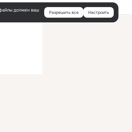
Войти
e-файлы должен ваш
Разрешить все
Настроить
Правая
колонка