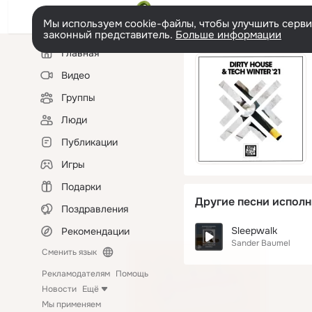
Мы используем cookie-файлы, чтобы улучшить сервис
законный представитель.
Больше информации
Левая
Главная
колонка
Видео
Группы
Люди
Публикации
Игры
Подарки
Другие песни исполн
Поздравления
Sleepwalk
Рекомендации
Sander Baumel
Сменить язык
Рекламодателям
Помощь
Новости
Ещё
Мы применяем