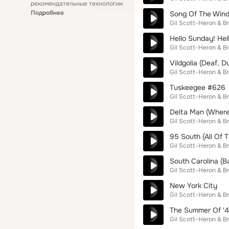
рекомендательные технологии
Подробнее
Song Of The Win
Gil Scott-Heron & B
Hello Sunday! Hel
Gil Scott-Heron & B
Vildgolia (Deaf, D
Gil Scott-Heron & B
Tuskeegee #626
Gil Scott-Heron & B
Delta Man (Where
Gil Scott-Heron & B
95 South (All Of 
Gil Scott-Heron & B
South Carolina (B
Gil Scott-Heron & B
New York City
Gil Scott-Heron & B
The Summer Of '
Gil Scott-Heron & B