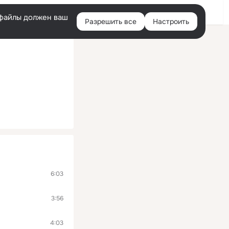
Войти
e-файлы должен ваш
Разрешить все
Настроить
Правая
колонка
6:03
3:56
4:03