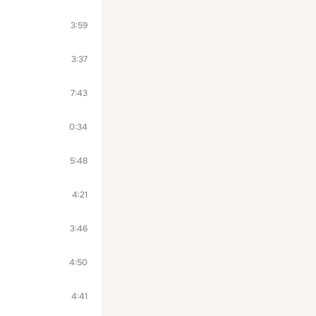
3:59
3:37
7:43
0:34
5:48
4:21
3:46
4:50
4:41