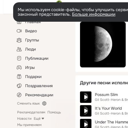
Мы используем cookie-файлы, чтобы улучшить сервис
законный представитель.
Больше информации
Левая
Главная
колонка
Видео
Группы
Люди
Публикации
Игры
Подарки
Другие песни исполн
Поздравления
Possum Slim
Рекомендации
Gil Scott-Heron & B
Сменить язык
It's Your World
Рекламодателям
Помощь
Gil Scott-Heron & B
Новости
Ещё
Under The Hamm
Мы применяем
Gil Scott-Heron & B