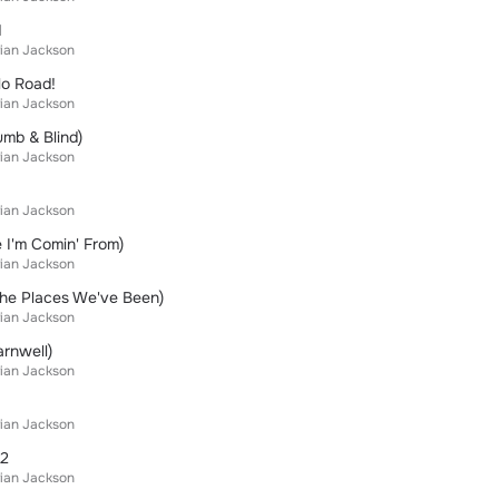
d
rian Jackson
lo Road!
rian Jackson
umb & Blind)
rian Jackson
rian Jackson
 I'm Comin' From)
rian Jackson
The Places We've Been)
rian Jackson
arnwell)
rian Jackson
rian Jackson
42
rian Jackson