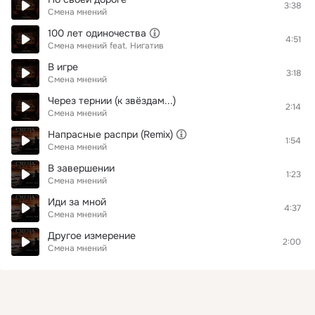
3:38
Смена мнений
100 лет одиночества
4:51
Смена мнений
feat.
Нигатив
В игре
3:18
Смена мнений
Через тернии (к звёздам...)
2:14
Смена мнений
Напрасные распри (Remix)
1:54
Смена мнений
В завершении
1:23
Смена мнений
Иди за мной
4:37
Смена мнений
Другое измерение
2:00
Смена мнений