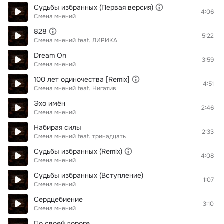
Судьбы избранных (Первая версия)
4:06
Смена мнений
828
5:22
Смена мнений
feat.
ЛИРИКА
Dream On
3:59
Смена мнений
100 лет одиночества [Remix]
4:51
Смена мнений
feat.
Нигатив
Эхо имён
2:46
Смена мнений
Набирая силы
2:33
Смена мнений
feat.
тринадцать
Судьбы избранных (Remix)
4:08
Смена мнений
Судьбы избранных (Вступление)
1:07
Смена мнений
Сердцебиение
3:10
Смена мнений
По своей дороге