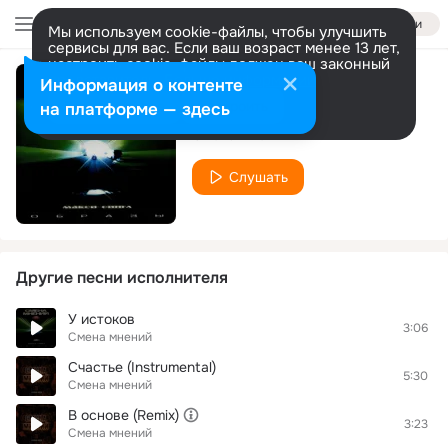
Войти
Мы используем cookie-файлы, чтобы улучшить
сервисы для вас. Если ваш возраст менее 13 лет,
настроить cookie-файлы должен ваш законный
представитель.
Больше информации
Информация о контенте
Сэмплер альбома
Разрешить все
Настроить
на платформе — здесь
Смена мнений
Слушать
Другие песни исполнителя
У истоков
3:06
Смена мнений
Счастье (Instrumental)
5:30
Смена мнений
В основе (Remix)
3:23
Смена мнений