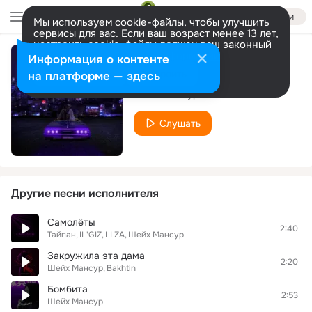
Войти
Мы используем cookie-файлы, чтобы улучшить
сервисы для вас. Если ваш возраст менее 13 лет,
настроить cookie-файлы должен ваш законный
представитель.
Больше информации
Информация о контенте
Мы сияли
Разрешить все
Настроить
на платформе — здесь
Шейх Мансур
Слушать
Другие песни исполнителя
Самолёты
2:40
Тайпан
IL'GIZ
LI ZA
Шейх Мансур
Закружила эта дама
2:20
Шейх Мансур
Bakhtin
Бомбита
2:53
Шейх Мансур