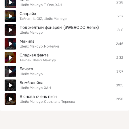
2:28
Шейх Мансур
T1One
ХАН
Санрайз
2:17
Тайпан
IL'GIZ
Шейх Мансур
Под жёлтым фонарём (SWERODO Remix)
2:18
Шейх Мансур
Манила
2:46
Шейх Мансур
NoНейма
Сладкая фанта
2:32
Тайпан
Шейх Мансур
Бачата
3:07
Шейх Мансур
Бомбалейла
3:05
Шейх Мансур
ХАН
Я снова очень пьян
2:50
Шейх Мансур
Светлана Тернова