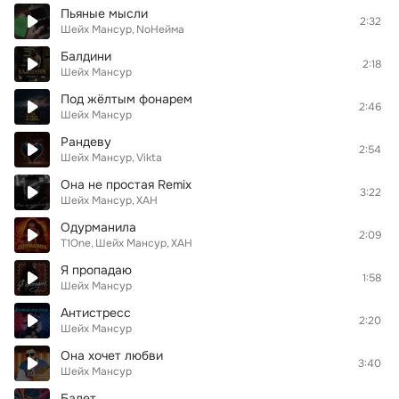
Пьяные мысли
2:32
Шейх Мансур
NoНейма
Балдини
2:18
Шейх Мансур
Под жёлтым фонарем
2:46
Шейх Мансур
Рандеву
2:54
Шейх Мансур
Vikta
Она не простая Remix
3:22
Шейх Мансур
ХАН
Одурманила
2:09
T1One
Шейх Мансур
ХАН
Я пропадаю
1:58
Шейх Мансур
Антистресс
2:20
Шейх Мансур
Она хочет любви
3:40
Шейх Мансур
Балет