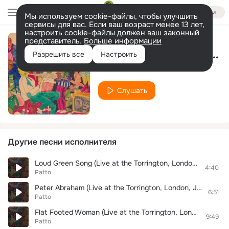
Войти
Мы используем cookie-файлы, чтобы улучшить
сервисы для вас. Если ваш возраст менее 13 лет,
настроить cookie-файлы должен ваш законный
представитель.
Больше информации
Turn Turtle (Live at the Torrington, London, January 21, 1973)
Разрешить все
Настроить
Patto
Слушать
Другие песни исполнителя
Loud Green Song (Live at the Torrington, London, January 21, 1973)
4:40
Patto
Peter Abraham (Live at the Torrington, London, January 21, 1973)
6:51
Patto
Flat Footed Woman (Live at the Torrington, London, January 21, 1973)
9:49
Patto