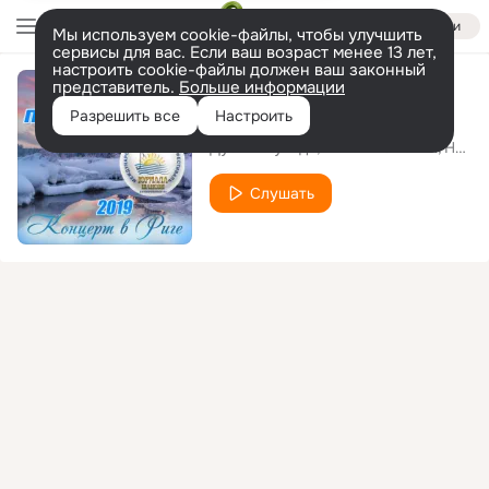
Войти
Мы используем cookie-файлы, чтобы улучшить
сервисы для вас. Если ваш возраст менее 13 лет,
настроить cookie-файлы должен ваш законный
представитель.
Больше информации
Попурри
Разрешить все
Настроить
Дуэт Не уходи
Николй Смолин
Наталья Райская
Слушать