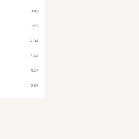
3:49
3:58
4:04
3:44
5:08
2:53