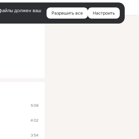
Войти
e-файлы должен ваш
Разрешить все
Настроить
Правая
колонка
5:06
4:02
3:54