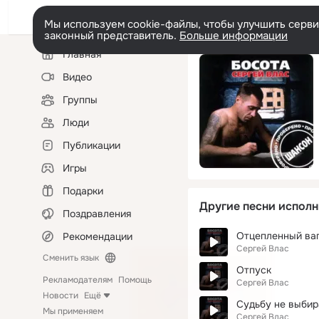
Мы используем cookie-файлы, чтобы улучшить сервис
законный представитель.
Больше информации
Левая
Главная
колонка
Видео
Группы
Люди
Публикации
Игры
Подарки
Другие песни исполн
Поздравления
Отцепленный ва
Рекомендации
Сергей Влас
Сменить язык
Отпуск
Рекламодателям
Помощь
Сергей Влас
Новости
Ещё
Судьбу не выби
Мы применяем
Сергей Влас