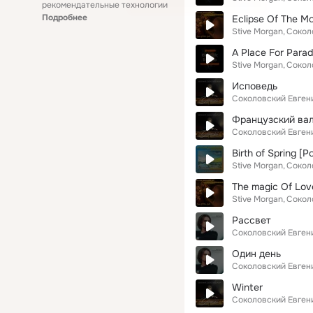
рекомендательные технологии
Подробнее
Eclipse Of The M
Stive Morgan
Сокол
A Place For Parad
Stive Morgan
Сокол
Исповедь
Соколовский Евген
Французский ва
Соколовский Евген
Birth of Spring 
Stive Morgan
Сокол
The magic Of Lov
Stive Morgan
Сокол
Рассвет
Соколовский Евген
Один день
Соколовский Евген
Winter
Соколовский Евген