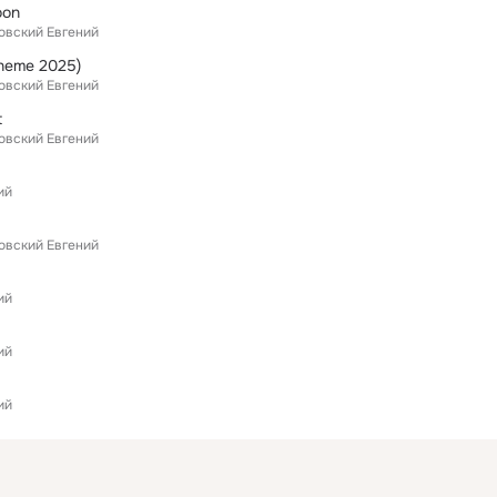
oon
овский Евгений
theme 2025)
овский Евгений
t
овский Евгений
ий
овский Евгений
ий
ий
ий