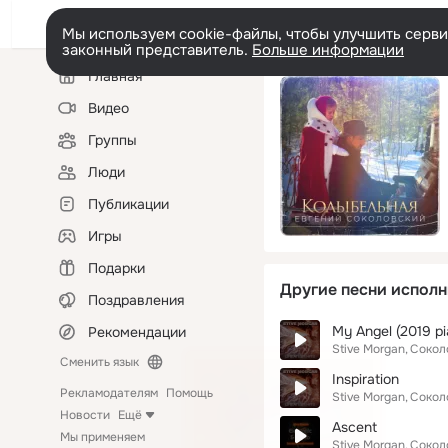
Мы используем cookie-файлы, чтобы улучшить сервис
законный представитель.
Больше информации
Левая
Главная
колонка
Видео
Группы
Люди
Публикации
Игры
Подарки
Другие песни исполн
Поздравления
My Angel (2019 p
Рекомендации
Stive Morgan
Сокол
Сменить язык
Inspiration
Рекламодателям
Помощь
Stive Morgan
Сокол
Новости
Ещё
Ascent
Мы применяем
Stive Morgan
Сокол