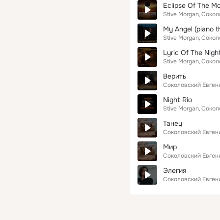
Eclipse Of The M
Stive Morgan
Сокол
My Angel (piano 
Stive Morgan
Сокол
Lyric Of The Nigh
Stive Morgan
Сокол
Верить
Соколовский Евген
Night Rio
Stive Morgan
Сокол
Танец
Соколовский Евген
Мир
Соколовский Евген
Элегия
Соколовский Евген