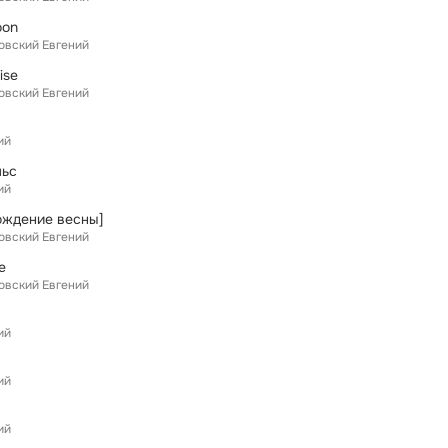
oon
овский Евгений
ise
овский Евгений
ий
льс
ий
[Рождение весны]
овский Евгений
e
овский Евгений
ий
ий
ий