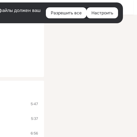
Войти
e-файлы должен ваш
Разрешить все
Настроить
Правая
колонка
5:47
5:37
6:56