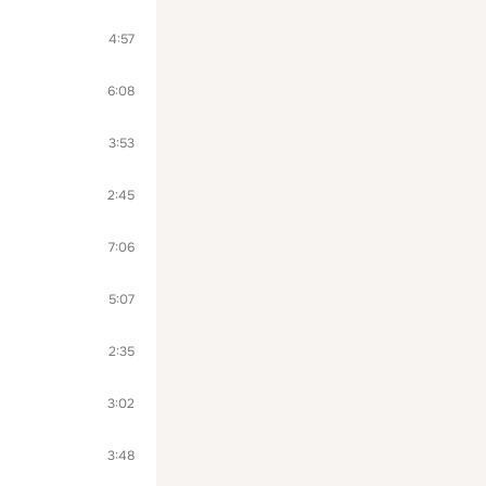
4:57
6:08
3:53
2:45
7:06
5:07
2:35
3:02
3:48