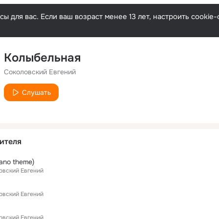
ы для вас. Если ваш возраст менее 13 лет, настроить cooki
Колыбельная
Соколовский Евгений
Слушать
ителя
iano theme)
овский Евгений
овский Евгений
овский Евгений