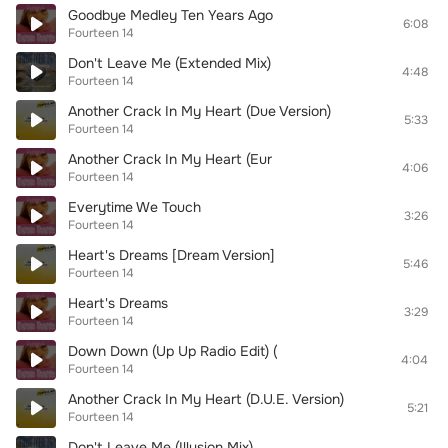
Goodbye Medley Ten Years Ago
6:08
Fourteen 14
Don't Leave Me (Extended Mix)
4:48
Fourteen 14
Another Crack In My Heart (Due Version)
5:33
Fourteen 14
Another Crack In My Heart (Eur
4:06
Fourteen 14
Everytime We Touch
3:26
Fourteen 14
Heart's Dreams [Dream Version]
5:46
Fourteen 14
Heart's Dreams
3:29
Fourteen 14
Down Down (Up Up Radio Edit) (
4:04
Fourteen 14
Another Crack In My Heart (D.U.E. Version)
5:21
Fourteen 14
Don't Leave Me (Illusion Mix)