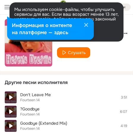
Войти
Мы используем cookie-файлы, чтобы улучшить
сервисы для вас. Если ваш возраст менее 13 лет,
настроить cookie-файлы должен ваш законный
представитель.
Больше информации
Информация о контенте
Everytime We Touch (Sueno Mix)
Разрешить все
Настроить
на платформе — здесь
Fourteen 14
Слушать
Другие песни исполнителя
Don't Leave Me
3:51
Fourteen 14
?Goodbye
6:07
Fourteen 14
Goodbye (Extended Mix)
4:19
Fourteen 14