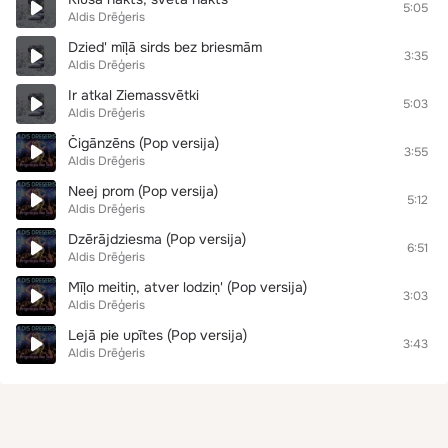
5:05
Aldis Drēģeris
Dzied' mīļā sirds bez briesmām
3:35
Aldis Drēģeris
Ir atkal Ziemassvētki
5:03
Aldis Drēģeris
Čigānzēns (Pop versija)
3:55
Aldis Drēģeris
Neej prom (Pop versija)
5:12
Aldis Drēģeris
Dzērājdziesma (Pop versija)
6:51
Aldis Drēģeris
Mīļo meitiņ, atver lodziņ' (Pop versija)
3:03
Aldis Drēģeris
Lejā pie upītes (Pop versija)
3:43
Aldis Drēģeris