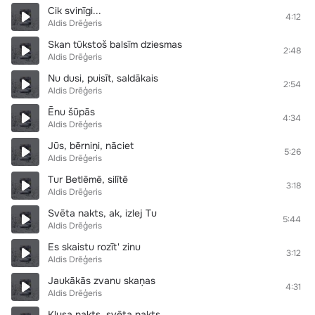
Cik svinīgi...
4:12
Aldis Drēģeris
Skan tūkstoš balsīm dziesmas
2:48
Aldis Drēģeris
Nu dusi, puisīt, saldākais
2:54
Aldis Drēģeris
Ēnu šūpās
4:34
Aldis Drēģeris
Jūs, bērniņi, nāciet
5:26
Aldis Drēģeris
Tur Betlēmē, silītē
3:18
Aldis Drēģeris
Svēta nakts, ak, izlej Tu
5:44
Aldis Drēģeris
Es skaistu rozīt' zinu
3:12
Aldis Drēģeris
Jaukākās zvanu skaņas
4:31
Aldis Drēģeris
Klusa nakts, svēta nakts