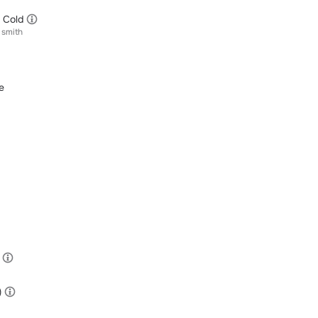
 Cold
 smith
e
)