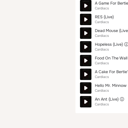
A Game For Bertie'
Cardiacs
RES (Live)
Cardiacs
Dead Mouse (Live
Cardiacs
Hopeless (Live)
Cardiacs
Food On The Wall 
Cardiacs
A Cake For Bertie'
Cardiacs
Hello Mr. Minnow 
Cardiacs
An Ant (Live)
Cardiacs