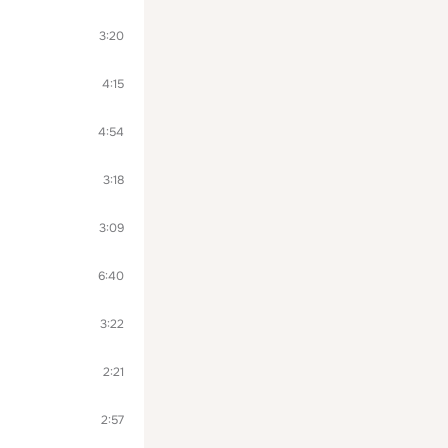
3:20
4:15
4:54
3:18
3:09
6:40
3:22
2:21
2:57