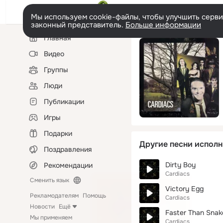
Мы используем cookie-файлы, чтобы улучшить сервис
законный представитель.
Больше информации
Левая
Главная
колонка
Видео
Группы
Люди
Публикации
Игры
Подарки
Другие песни исполн
Поздравления
Dirty Boy
Рекомендации
Cardiacs
Сменить язык
Victory Egg
Рекламодателям
Помощь
Cardiacs
Новости
Ещё
Faster Than Snake
Мы применяем
Cardiacs