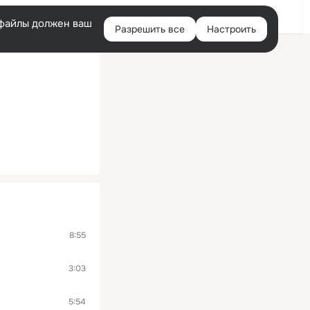
Войти
e-файлы должен ваш
Разрешить все
Настроить
Правая
колонка
8:55
3:03
5:54