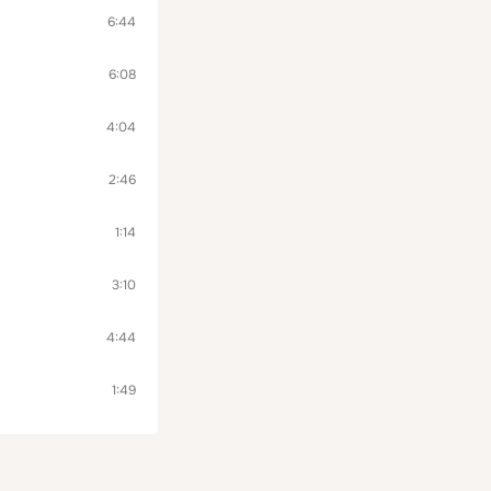
6:44
6:08
4:04
2:46
1:14
3:10
4:44
1:49