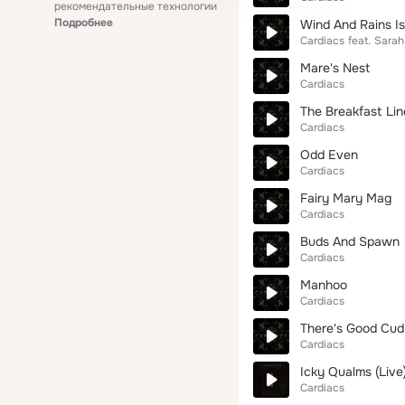
рекомендательные технологии
Подробнее
Wind And Rains Is
Cardiacs
feat.
Sarah
Mare's Nest
Cardiacs
The Breakfast Lin
Cardiacs
Odd Even
Cardiacs
Fairy Mary Mag
Cardiacs
Buds And Spawn
Cardiacs
Manhoo
Cardiacs
There's Good Cud
Cardiacs
Icky Qualms (Live
Cardiacs