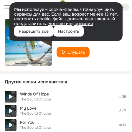
Войти
Мы используем cookie-файлы, чтобы улучшить
сервисы для вас. Если ваш возраст менее 13 лет,
настроить cookie-файлы должен ваш законный
представитель.
Больше информации
Love Lovers
Разрешить все
Настроить
The Sound Of Love
Слушать
Другие песни исполнителя
Winds Of Hope
4:09
The Sound Of Love
My Love
3:27
The Sound Of Love
For You
4:33
The Sound Of Love